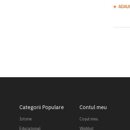
ADAU
Categorii Populare
Contul meu
Istorie
Coșul meu
Educațional
Wishlist