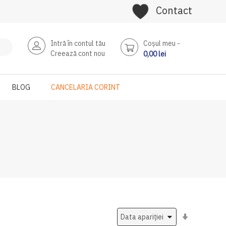
Contact
Intră în contul tău
Coşul meu
Creează cont nou
0,00 lei
BLOG
CANCELARIA CORINT
Setati
ascendent