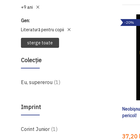
+9 ani
Gen
-20%
Literatură pentru copii
sterge toate
Colecție
produs
Eu, supererou
1
Imprint
Neobișnui
pericol!
produs
Corint Junior
1
37,20 l