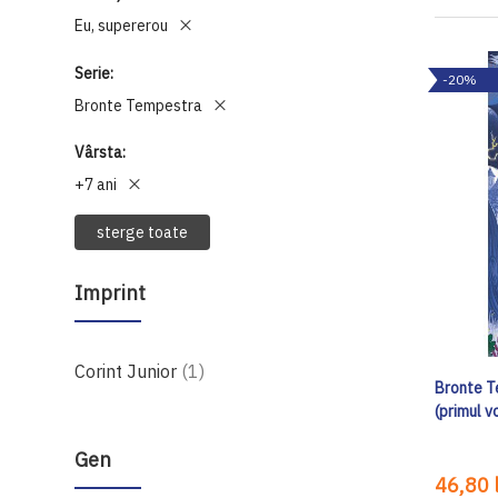
Eu, supererou
Serie
-20%
Bronte Tempestra
Vârsta
+7 ani
sterge toate
Imprint
produs
Corint Junior
1
Bronte T
(primul 
Gen
46,80 l