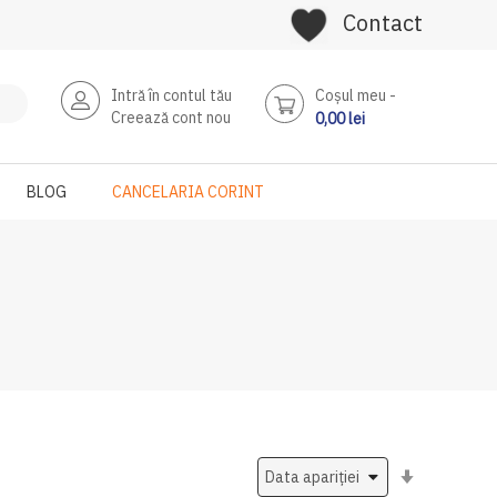
Contact
Intră în contul tău
Coşul meu
Creează cont nou
0,00 lei
BLOG
CANCELARIA CORINT
Setati
ascendent