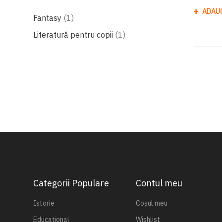
ADAU
produs
Fantasy
1
produs
Literatură pentru copii
1
Categorii Populare
Contul meu
Istorie
Coșul meu
Educațional
Wishlist