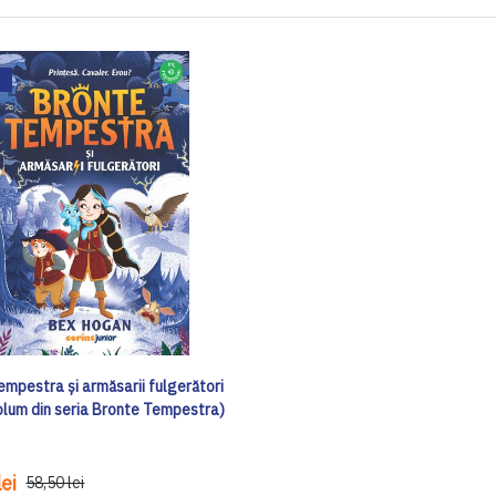
empestra și armăsarii fulgerători
volum din seria Bronte Tempestra)
ei
58,50 lei