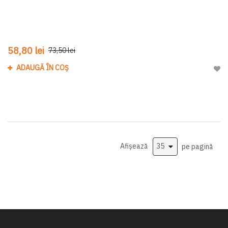
58,80 lei
73,50 lei
ADAUGĂ ÎN COȘ
Adau
Afișează
pe pagină