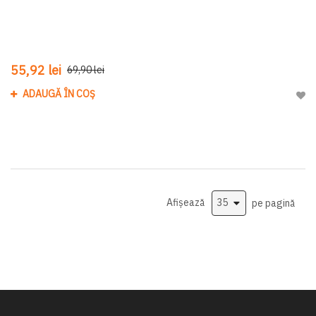
55,92 lei
69,90 lei
ADAUGĂ ÎN COȘ
Adau
Afișează
pe pagină