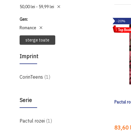
50,00 lei - 59,99 lei
Gen
-20%
Romance
sterge toate
Imprint
produs
CorinTeens
1
Serie
Pactul ro
produs
Pactul rozei
1
83,60 l