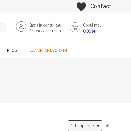
Contact
Intră în contul tău
Coşul meu
Creează cont nou
0,00 lei
BLOG
CANCELARIA CORINT
Setati
ascendent