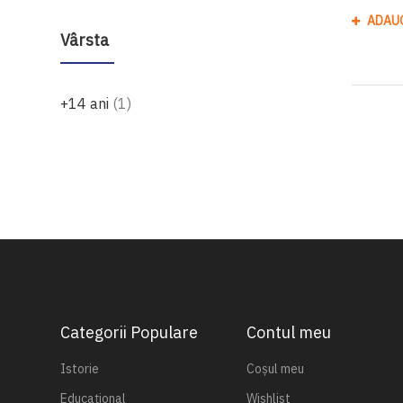
ADAU
Vârsta
produs
+14 ani
1
Categorii Populare
Contul meu
Istorie
Coșul meu
Educațional
Wishlist