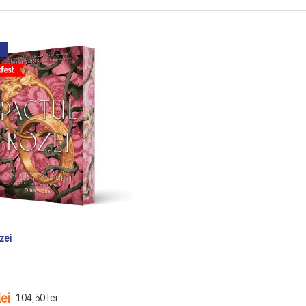
zei
ei
104,50 lei