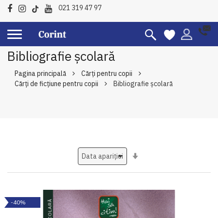
021 319 47 97
Bibliografie școlară
Pagina principală
Cărți pentru copii
Cărți de ficțiune pentru copii
Bibliografie școlară
Setati
ascendent
-40%