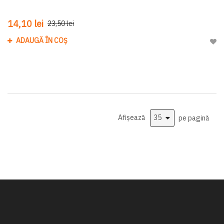
14,10 lei
23,50 lei
ADAUGĂ ÎN COȘ
Adau
Afișează
pe pagină