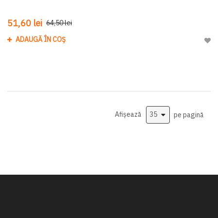
51,60 lei
64,50 lei
ADAUGĂ ÎN COȘ
Adau
Afișează
pe pagină