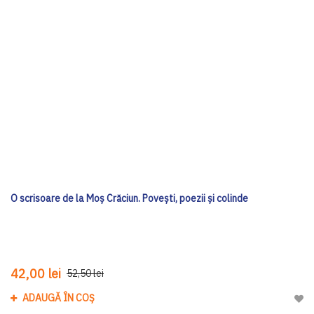
O scrisoare de la Moș Crăciun. Povești, poezii și colinde
42,00 lei
52,50 lei
ADAUGĂ ÎN COȘ
Adau