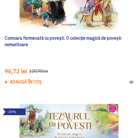
Comoara fermecată cu povești. O colecție magică de povești
nemuritoare
96,72 lei
120,90 lei
ADAUGĂ ÎN COȘ
Adau
-20%