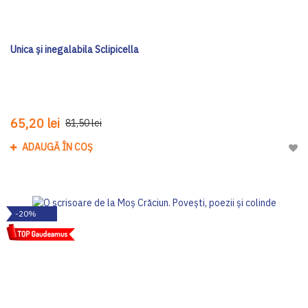
Unica și inegalabila Sclipicella
65,20 lei
81,50 lei
ADAUGĂ ÎN COȘ
Adau
-20%