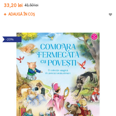
33,20 lei
41,50 lei
ADAUGĂ ÎN COȘ
Adau
-20%