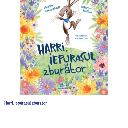
Harri, iepurașul zburător