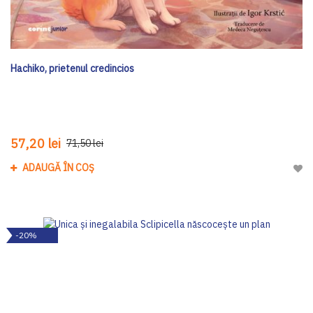
Hachiko, prietenul credincios
57,20 lei
71,50 lei
ADAUGĂ ÎN COȘ
Adau
-20%