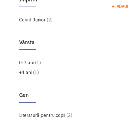
ADAU
produse
Corint Junior
2
Vârsta
produs
0-7 ani
1
produs
+4 ani
1
Gen
produse
Literatură pentru copii
2