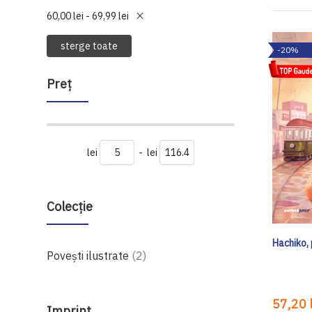
60,00 lei - 69,99 lei
sterge toate
-20%
Preţ
lei
-
lei
Colecție
Hachiko, 
produse
Povești ilustrate
2
57,20 l
Imprint