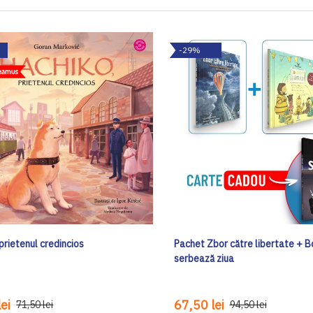
-29%
prietenul credincios
Pachet Zbor către libertate + Bo
serbează ziua
ei
67,50 lei
71,50 lei
94,50 lei