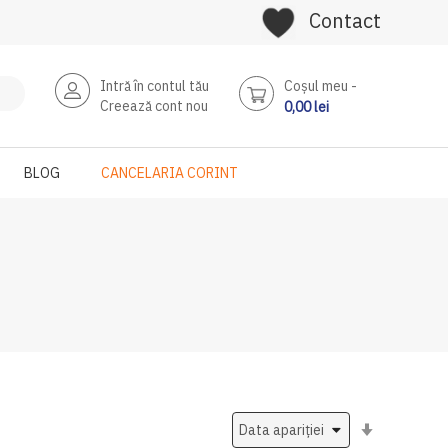
Contact
Intră în contul tău
Coşul meu
Creează cont nou
0,00 lei
BLOG
CANCELARIA CORINT
Setati
ascendent