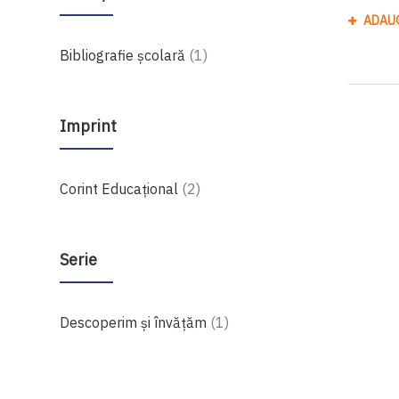
ADAU
produs
Bibliografie școlară
1
Imprint
produse
Corint Educaţional
2
Serie
produs
Descoperim și învățăm
1