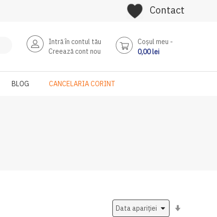
Contact
Intră în contul tău
Coşul meu
Creează cont nou
0,00 lei
BLOG
CANCELARIA CORINT
Setati
ascendent