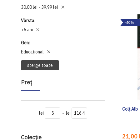
30,00 lei - 39,99 lei
Vârsta
-40%
+6 ani
Gen
Educațional
sterge toate
Preţ
Colț Alb
lei
-
lei
21,00 l
Colecție