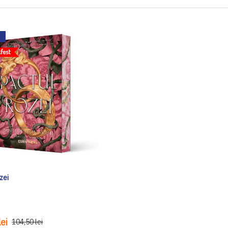
zei
ei
104,50 lei