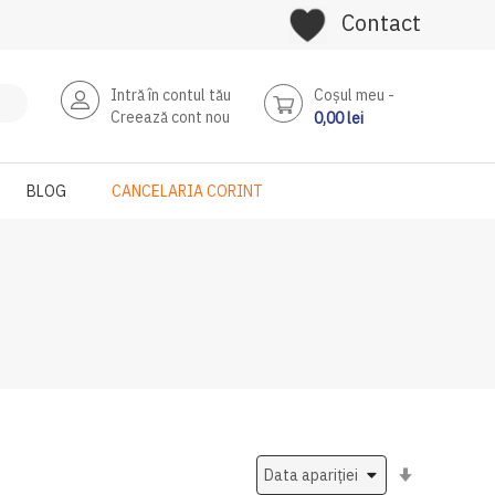
Contact
Intră în contul tău
Coşul meu
Creează cont nou
0,00 lei
BLOG
CANCELARIA CORINT
Setati
ascendent