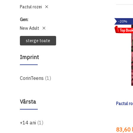
Pactul rozei
Gen
-20%
New Adult
sterge toate
Imprint
produs
CorinTeens
1
Vârsta
Pactul ro
produs
+14 ani
1
83,60 l