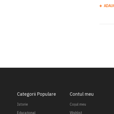
ADAU
Categorii Populare
Contul meu
Istorie
Coșul meu
Educațional
Wishlist