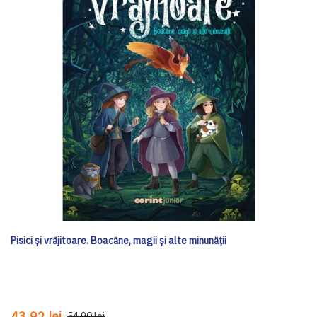
Pisici și vrăjitoare. Boacăne, magii și alte minunății
43,92 lei
54,90 lei