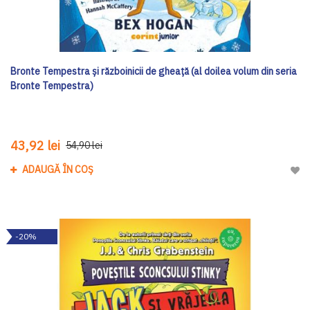
Bronte Tempestra și războinicii de gheață (al doilea volum din seria
Bronte Tempestra)
43,92 lei
54,90 lei
ADAUGĂ ÎN COȘ
Adau
-20%