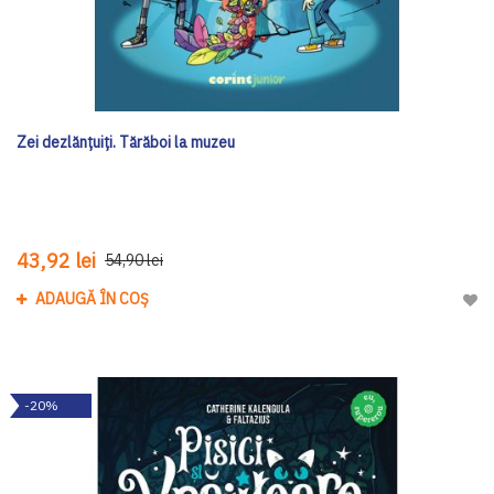
Zei dezlănțuiți. Tărăboi la muzeu
43,92 lei
54,90 lei
ADAUGĂ ÎN COȘ
Adau
-20%