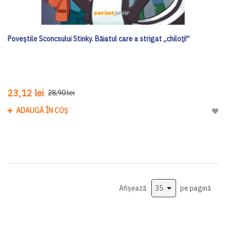
Poveștile Sconcsului Stinky. Băiatul care a strigat „chiloți!”
23,12 lei
28,90 lei
ADAUGĂ ÎN COȘ
Adau
Afișează
pe pagină