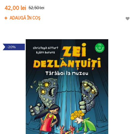
42,00 lei
52,50 lei
ADAUGĂ ÎN COȘ
Adau
-20%