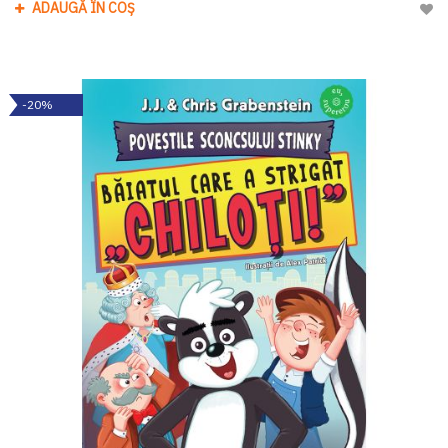
ADAUGĂ ÎN COȘ
Adau
-20%