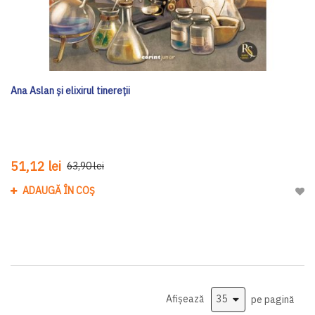
Ana Aslan și elixirul tinereții
51,12 lei
63,90 lei
ADAUGĂ ÎN COȘ
Adau
Afișează
pe pagină