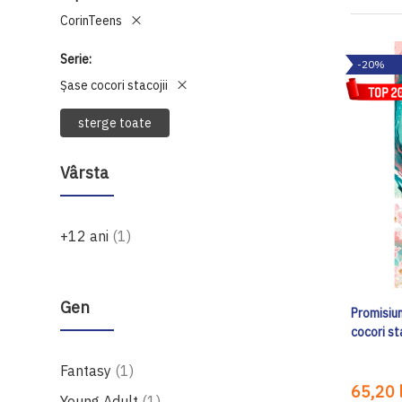
CorinTeens
Serie
-20%
Șase cocori stacojii
sterge toate
Vârsta
produs
+12 ani
1
Gen
Promisiun
cocori st
produs
Fantasy
1
65,20 l
produs
Young Adult
1