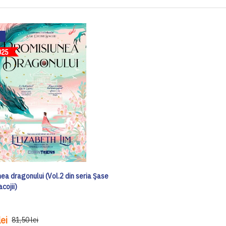
ea dragonului (Vol.2 din seria Șase
acojii)
ei
81,50 lei