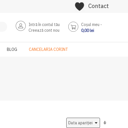
Contact
Intră în contul tău
Coşul meu
Creează cont nou
0,00 lei
BLOG
CANCELARIA CORINT
Setati
ascendent