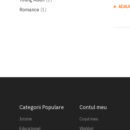
ADAU
produs
Romance
1
Categorii Populare
Contul meu
Istorie
Coșul meu
Educațional
Wishlist