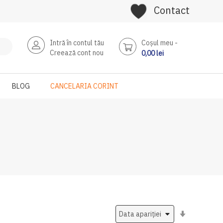
Contact
Intră în contul tău
Coşul meu
Creează cont nou
0,00 lei
BLOG
CANCELARIA CORINT
Setati
ascendent