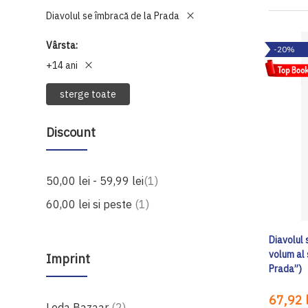
Diavolul se îmbracă de la Prada
Vârsta
-20%
+14 ani
sterge toate
Discount
produs
50,00 lei
-
59,99 lei
1
produs
60,00 lei
si peste
1
Diavolul 
volum al 
Imprint
Prada”)
67,92 l
produse
Leda Bazaar
2