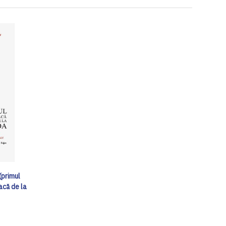
(primul
acă de la