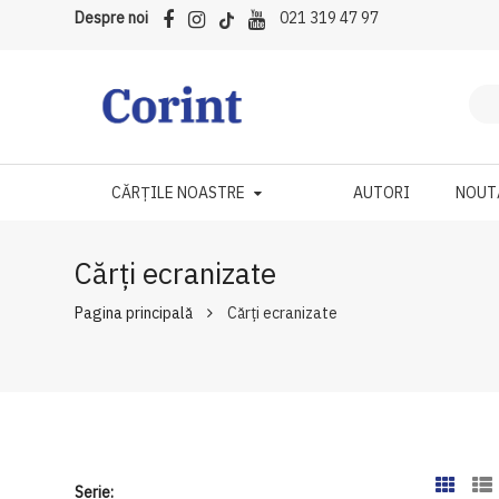
Despre noi
021 319 47 97
CĂRȚILE NOASTRE
AUTORI
NOUT
Cărți ecranizate
Pagina principală
Cărți ecranizate
Serie