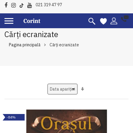
021 319 47 97
Cărți ecranizate
Pagina principală
Cărți ecranizate
Setati
ascendent
-84%