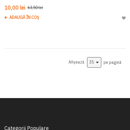
10,00 lei
63,50 lei
ADAUGĂ ÎN COȘ
Adau
Afișează
pe pagină
Categorii Populare