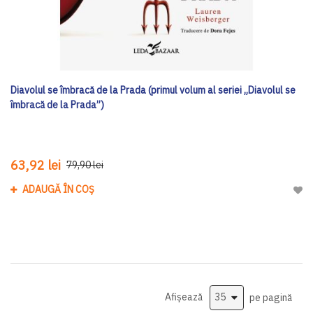
Diavolul se îmbracă de la Prada (primul volum al seriei „Diavolul se
îmbracă de la Prada”)
63,92 lei
79,90 lei
ADAUGĂ ÎN COȘ
Adau
Afișează
pe pagină