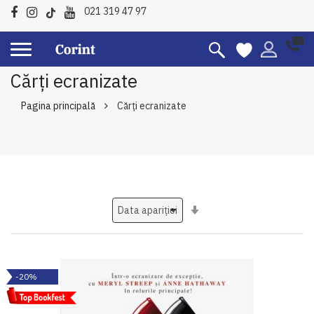
021 319 47 97
Cărți ecranizate
Pagina principală
Cărți ecranizate
Setati
ascendent
-20%