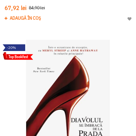
67,92 lei
84,90 lei
ADAUGĂ ÎN COȘ
Adau
-20%