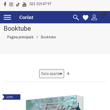
021 319 47 97
Booktube
Pagina principală
Booktube
Setati
ascendent
-20%