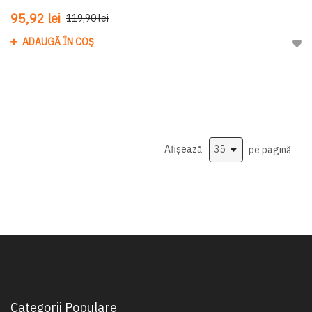
95,92 lei
119,90 lei
ADAUGĂ ÎN COȘ
Adau
Afișează
pe pagină
Categorii Populare