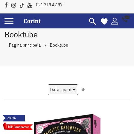
021 319 47 97
Booktube
Pagina principală
Booktube
Setati
ascendent
-20%