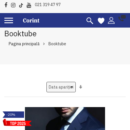
021 319 47 97
Booktube
Pagina principală
Booktube
Setati
ascendent
-20%