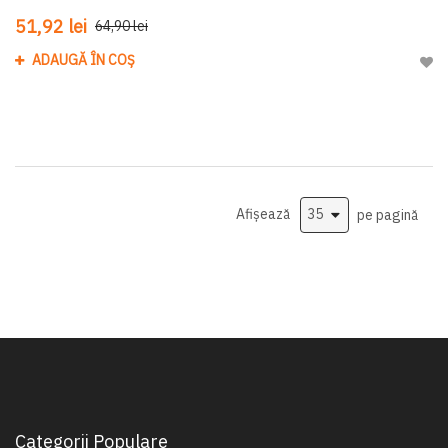
51,92 lei
64,90 lei
ADAUGĂ ÎN COȘ
Adau
Afișează
pe pagină
Categorii Populare