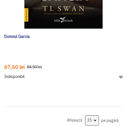
Domnul Garcia
67,60 lei
84,50 lei
Indisponibil
Adau
Afișează
pe pagină