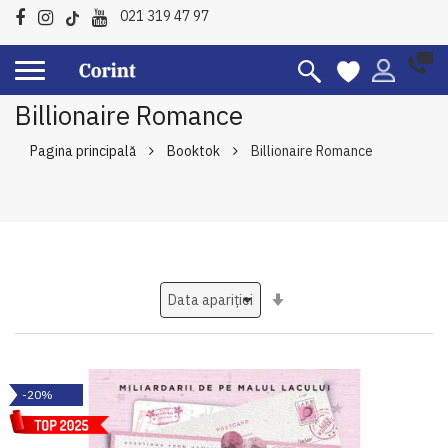
021 319 47 97
Billionaire Romance
Pagina principală
Booktok
Billionaire Romance
Setati
ascendent
-20%