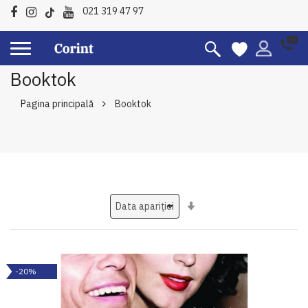
021 319 47 97
Booktok
Pagina principală
Booktok
Setati
ascendent
-20%