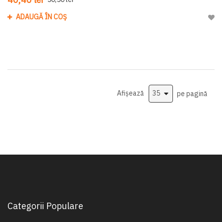
ADAUGĂ ÎN COȘ
Adau
Afișează
pe pagină
Categorii Populare