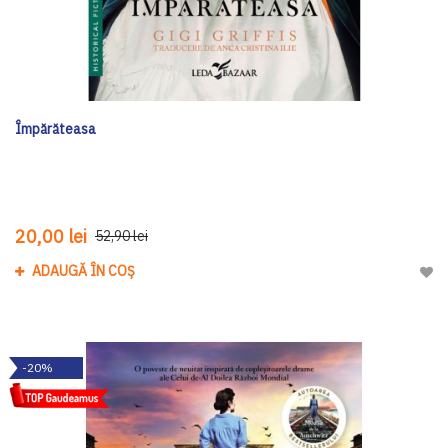
Împărăteasa
20,00 lei
52,90 lei
ADAUGĂ ÎN COȘ
Adau
-20%