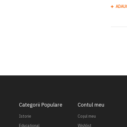
ADAU
Categorii Populare
Contul meu
Istorie
Coșul meu
Educațional
Wishlist