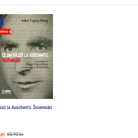
zut la Auschwitz. Însemnări
ei
68,90 lei