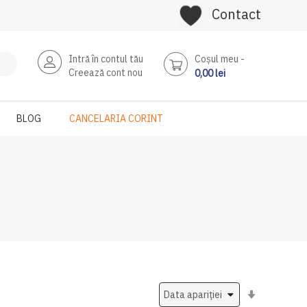
Contact
Intră în contul tău
Coşul meu
Creează cont nou
0,00 lei
BLOG
CANCELARIA CORINT
Setati
ascendent