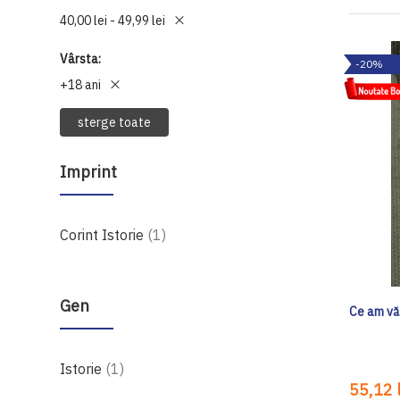
40,00 lei - 49,99 lei
Vârsta
-20%
+18 ani
sterge toate
Imprint
produs
Corint Istorie
1
Gen
Ce am vă
produs
Istorie
1
55,12 l