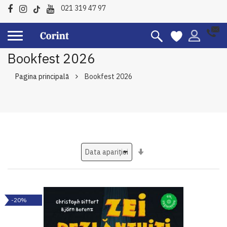
021 319 47 97
Bookfest 2026
Pagina principală
Bookfest 2026
Setati
ascendent
-20%