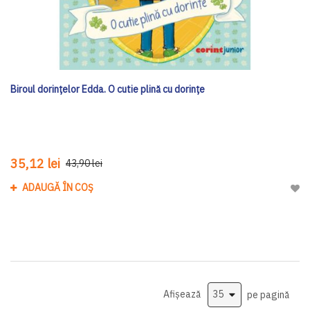
Biroul dorințelor Edda. O cutie plină cu dorințe
35,12 lei
43,90 lei
ADAUGĂ ÎN COȘ
Adau
Afișează
pe pagină