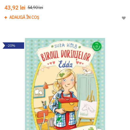
43,92 lei
54,90 lei
ADAUGĂ ÎN COȘ
Adau
-20%