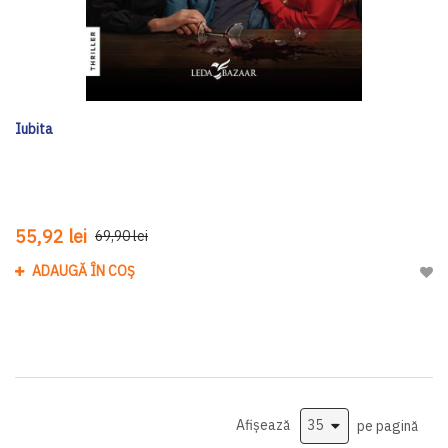
Iubita
55,92 lei
69,90 lei
ADAUGĂ ÎN COȘ
Adau
Afișează
pe pagină