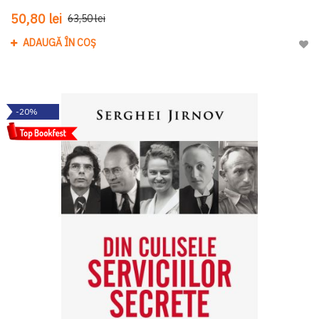
50,80 lei
63,50 lei
ADAUGĂ ÎN COȘ
Adau
-20%