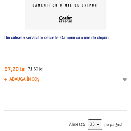
Din culisele serviciilor secrete. Oamenii cu o mie de chipuri
57,20 lei
71,50 lei
ADAUGĂ ÎN COȘ
Adau
Afișează
pe pagină