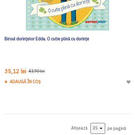
Biroul dorințelor Edda. O cutie plină cu dorințe
35,12 lei
43,90 lei
ADAUGĂ ÎN COȘ
Adau
Afișează
pe pagină