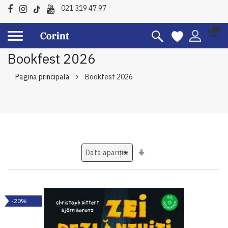
021 319 47 97
Bookfest 2026
Pagina principală
Bookfest 2026
Setati
ascendent
-20%