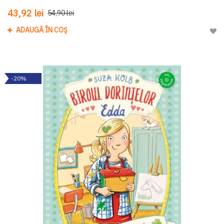
43,92 lei
54,90 lei
ADAUGĂ ÎN COȘ
Adau
-20%