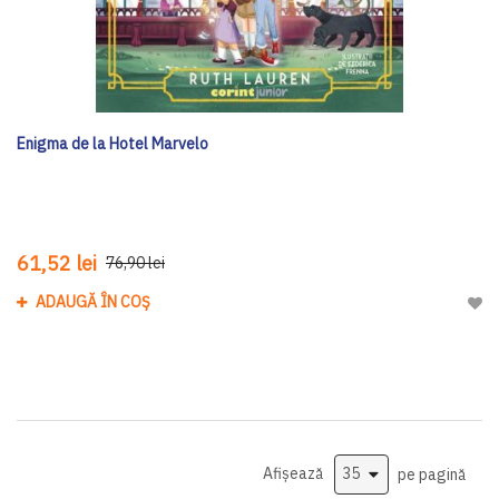
Enigma de la Hotel Marvelo
61,52 lei
76,90 lei
ADAUGĂ ÎN COȘ
Adau
Afișează
pe pagină