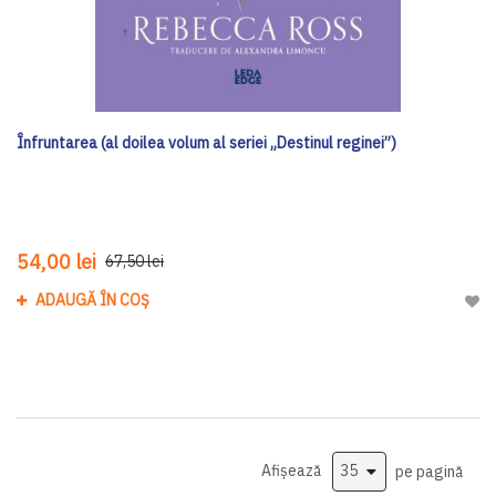
Înfruntarea (al doilea volum al seriei „Destinul reginei”)
54,00 lei
67,50 lei
ADAUGĂ ÎN COȘ
Adau
Afișează
pe pagină