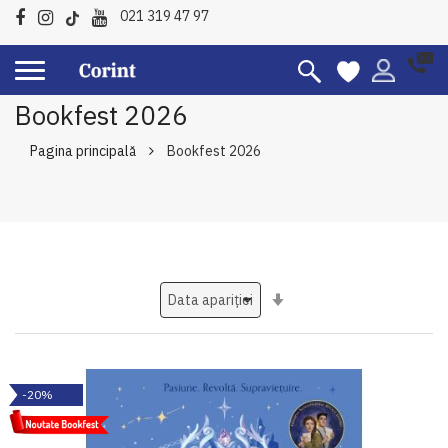
021 319 47 97
Bookfest 2026
Pagina principală
Bookfest 2026
Setati
ascendent
-20%