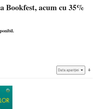
 la Bookfest, acum cu 35%
ponibil.
Setati
ascendent