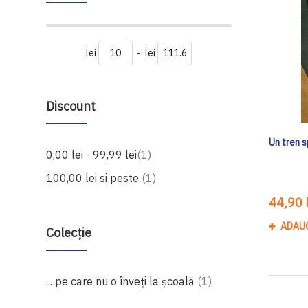
lei
-
lei
Discount
Un tren 
produs
0,00 lei
-
99,99 lei
1
produs
100,00 lei
si peste
1
44,90 l
ADAU
Colecție
produs
... pe care nu o înveți la școală
1