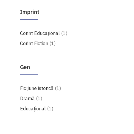
Imprint
produs
Corint Educaţional
1
produs
Corint Fiction
1
Gen
produs
Ficțiune istorică
1
produs
Dramă
1
produs
Educațional
1