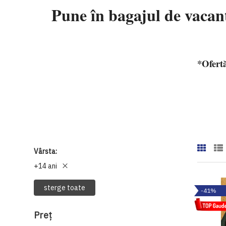
Pune în bagajul de vacan
*Ofertă
Vârsta
+14 ani
sterge toate
-41%
Preţ