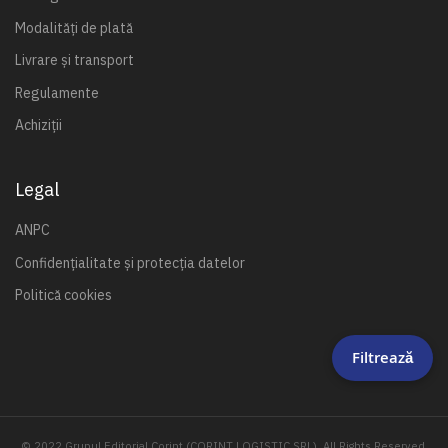
Modalități de plată
Livrare și transport
Regulamente
Achiziții
Legal
ANPC
Confidențialitate și protecția datelor
Politică cookies
Filtrează
© 2022 Grupul Editorial Corint (CORINT LOGISTIC SRL). All Rights Reserved.