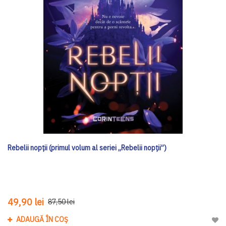
Rebelii nopții (primul volum al seriei „Rebelii nopții”)
49,90 lei
87,50 lei
ADAUGĂ ÎN COȘ
Adau