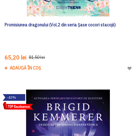
Promisiunea dragonului (Vol.2 din seria Șase cocori stacojii)
65,20 lei
81,50 lei
ADAUGĂ ÎN COȘ
Adau
-43%