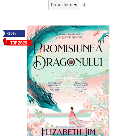
Setati
ascendent
-20%