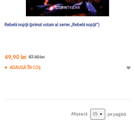
Rebelii nopții (primul volum al seriei „Rebelii nopții”)
49,90 lei
87,50 lei
ADAUGĂ ÎN COȘ
Adau
Afișează
pe pagină