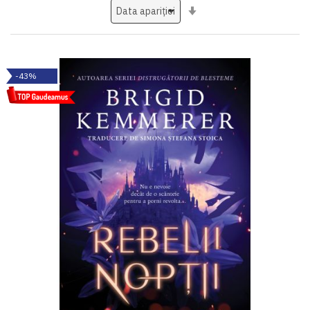
Setati
ascendent
-43%