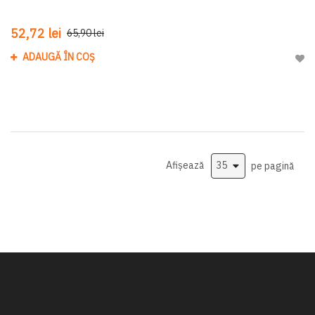
52,72 lei
65,90 lei
ADAUGĂ ÎN COȘ
Adau
Afișează
pe pagină