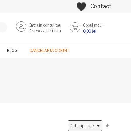
Contact
Intră în contul tău
Coşul meu
Creează cont nou
0,00 lei
BLOG
CANCELARIA CORINT
Setati
ascendent