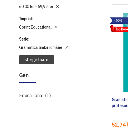
60,00 lei - 69,99 lei
Imprint
-40%
Corint Educaţional
Serie
Gramatica limbii române
sterge toate
Gen
produs
Educațional
1
Gramatica
profesori
52,74 l