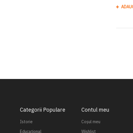
ADAU
Categorii Populare
Contul meu
Istorie
Coșul meu
Educațional
Wishlist