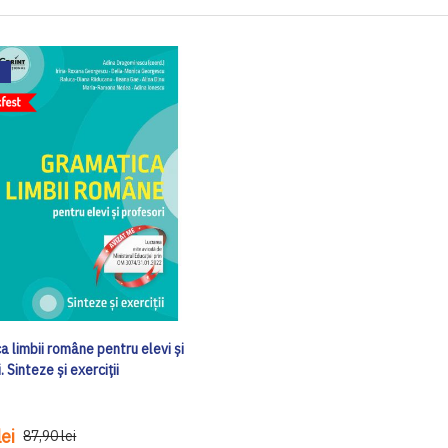
 limbii române pentru elevi și
. Sinteze și exerciții
ei
87,90 lei