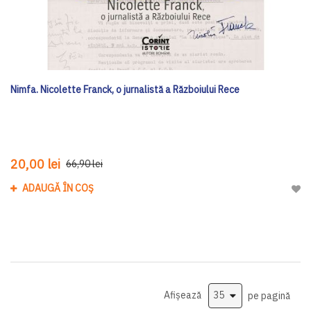
Nimfa. Nicolette Franck, o jurnalistă a Războiului Rece
20,00 lei
66,90 lei
ADAUGĂ ÎN COȘ
Adau
Afișează
pe pagină