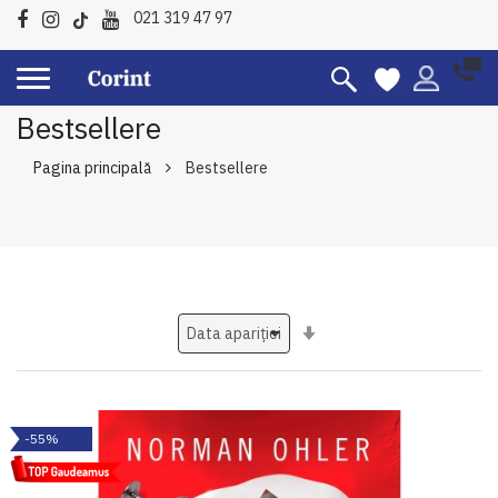
021 319 47 97
Bestsellere
Pagina principală
Bestsellere
Setati
ascendent
-55%