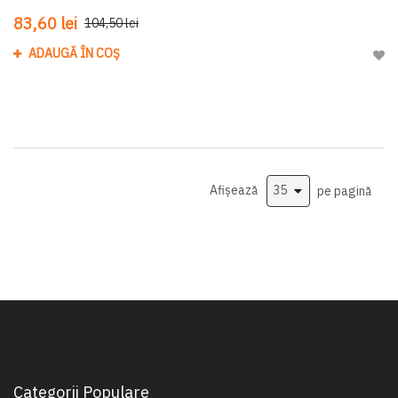
83,60 lei
104,50 lei
ADAUGĂ ÎN COȘ
Adau
Afișează
pe pagină
Categorii Populare