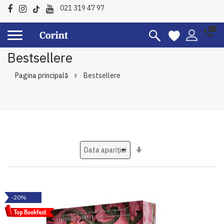
021 319 47 97
Bestsellere
Pagina principală
Bestsellere
Setati
ascendent
-20%