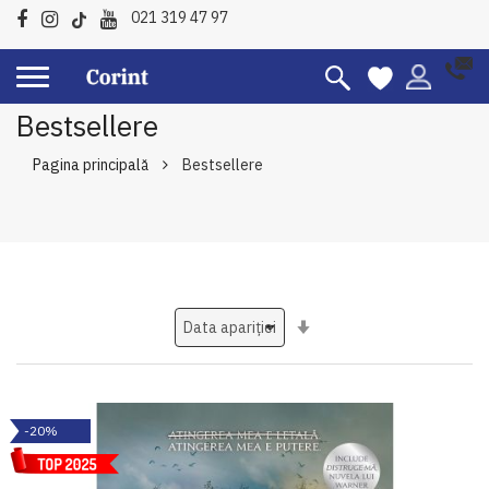
021 319 47 97
Bestsellere
Pagina principală
Bestsellere
Setati
ascendent
-20%