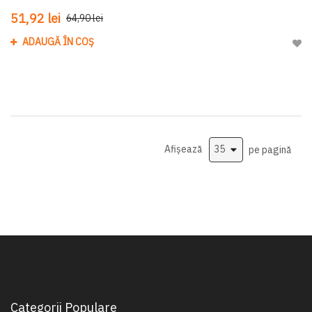
51,92 lei
64,90 lei
ADAUGĂ ÎN COȘ
Adau
Afișează
pe pagină
Categorii Populare