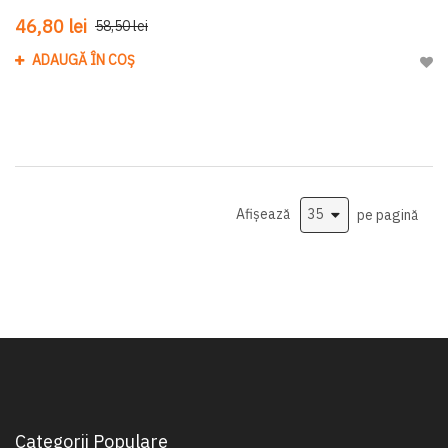
46,80 lei
58,50 lei
ADAUGĂ ÎN COȘ
Adau
Afișează
pe pagină
Categorii Populare