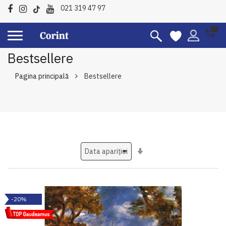
021 319 47 97
Bestsellere
Pagina principală
Bestsellere
Setati
ascendent
-20%