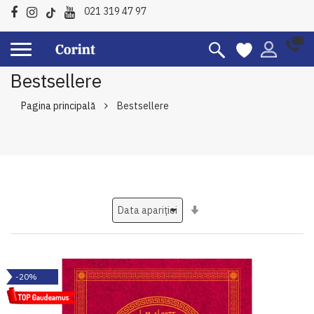
021 319 47 97
Bestsellere
Pagina principală
Bestsellere
Setati
ascendent
-20%