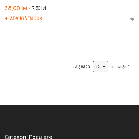
38,00 lei
47,50 lei
ADAUGĂ ÎN COȘ
Adau
Afișează
pe pagină
Categorii Populare