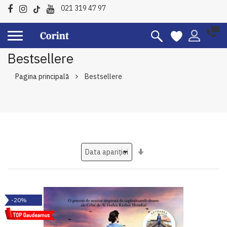
021 319 47 97
Bestsellere
Pagina principală
Bestsellere
Setati
ascendent
-20%