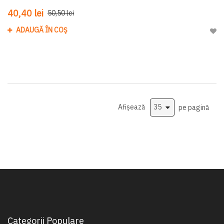
40,40 lei
50,50 lei
ADAUGĂ ÎN COȘ
Adau
Afișează
pe pagină
Categorii Populare