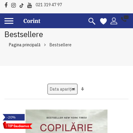
021 319 47 97
Bestsellere
Pagina principală
Bestsellere
Setati
ascendent
-20%