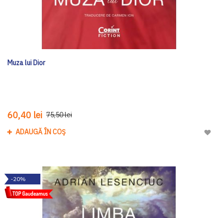
Muza lui Dior
60,40 lei
75,50 lei
ADAUGĂ ÎN COȘ
Adau
-20%