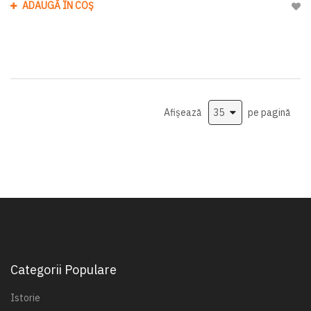
ADAUGĂ ÎN COȘ
Adau
Afișează
pe pagină
Categorii Populare
Istorie