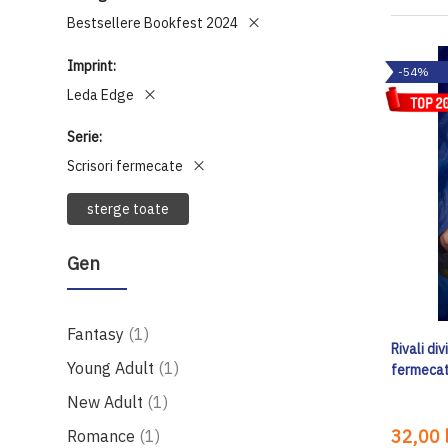
Bestsellere Bookfest 2024
Imprint
-54%
Leda Edge
Serie
Scrisori fermecate
sterge toate
Gen
produs
Fantasy
1
Rivali div
produs
Young Adult
1
fermeca
produs
New Adult
1
produs
32,00 l
Romance
1