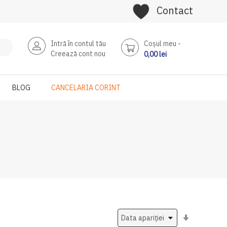
Contact
Intră în contul tău
Coşul meu
Creează cont nou
0,00 lei
BLOG
CANCELARIA CORINT
Setati
ascendent