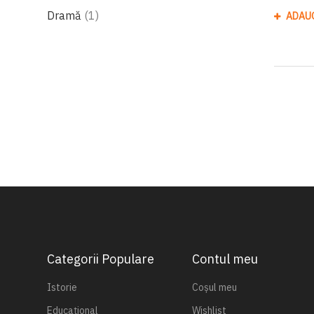
produs
Dramă
1
ADAU
Categorii Populare
Contul meu
Istorie
Coșul meu
Educațional
Wishlist