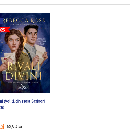
ini (vol. 1 din seria Scrisori
te)
ei
68,90 lei