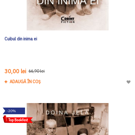
Cuibul din inima ei
30,00 lei
66,90 lei
ADAUGĂ ÎN COȘ
Adau
-20%