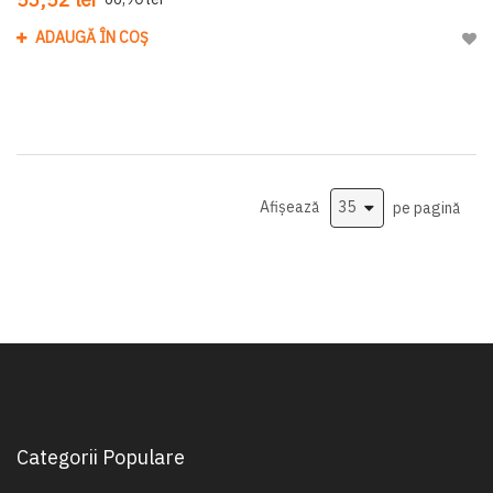
ADAUGĂ ÎN COȘ
Adau
Afișează
pe pagină
Categorii Populare