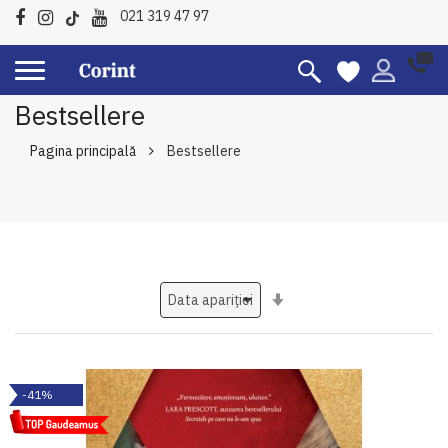
021 319 47 97
Bestsellere
Pagina principală
Bestsellere
Setati
ascendent
-41%