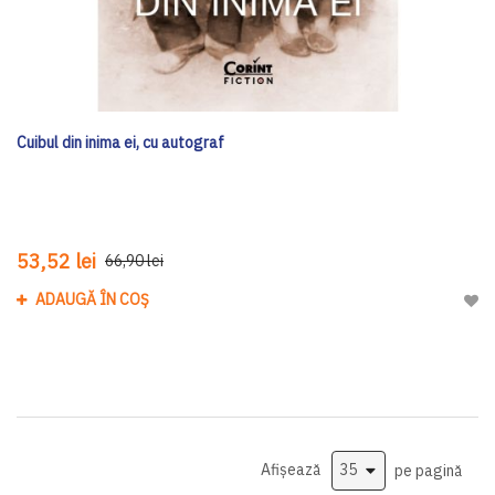
Cuibul din inima ei, cu autograf
53,52 lei
66,90 lei
ADAUGĂ ÎN COȘ
Adau
Afișează
pe pagină