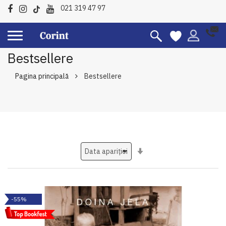
021 319 47 97
Bestsellere
Pagina principală
Bestsellere
Setati
ascendent
-55%