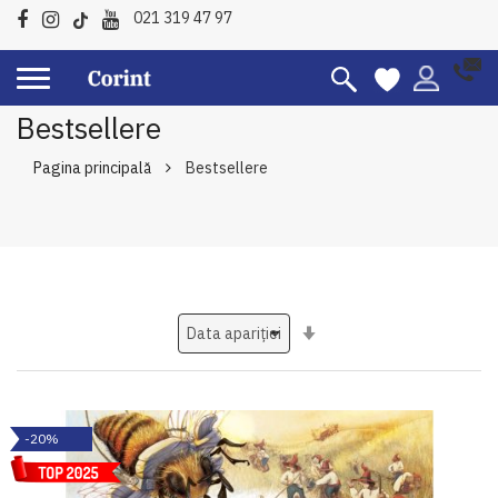
021 319 47 97
Bestsellere
Pagina principală
Bestsellere
Setati
ascendent
-20%