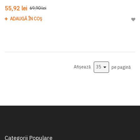
55,92 lei
69,90 lei
ADAUGĂ ÎN COȘ
Adau
Afișează
pe pagină
Categorii Populare