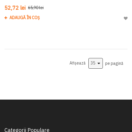
52,72 lei
65,90 lei
ADAUGĂ ÎN COȘ
Adau
Afișează
pe pagină
Categorii Populare