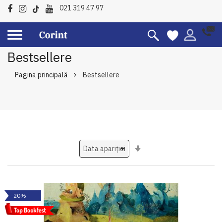
021 319 47 97
Bestsellere
Pagina principală
Bestsellere
Setati
ascendent
-20%