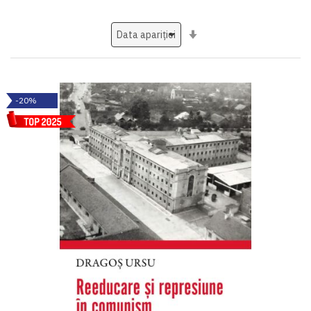
Setati
ascendent
-20%