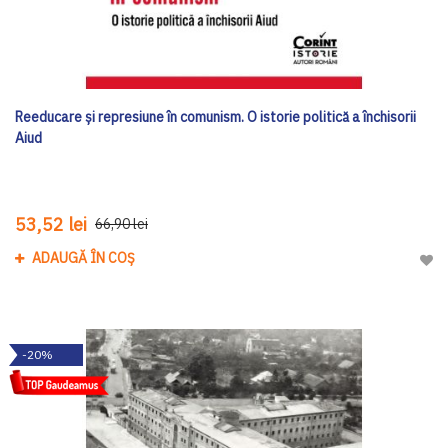
Reeducare și represiune în comunism. O istorie politică a închisorii
Aiud
53,52 lei
66,90 lei
ADAUGĂ ÎN COȘ
Adau
-20%