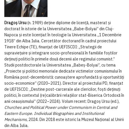
Drago­ș Ursu
(n. 1989) deține diplome de licență, masterat ­și
doctorat în istorie de la Universitatea „Babe­-Bolyai” din Cluj-
Napoca ­și este licențiat în teologie la Universitatea „1 Decembrie
1918” din Alba Iulia. Cercetător doctorand în cadrul proiectului
Tinere Echipe (TE), finanțat de UEFISCDI: „Strategii de
supraviețuire ș­i integrare socio-profesională în familiile foș­tilor
deținuți politici în primele două decenii ale regimului comunist.”
Studii postdoctorale la Universitatea „Babe­ș-Bolyai”, cu tema
„Proiecte ­și politici memoriale dedicate victimelor comunismului în
România post-decembristă: cunoaș­tere aprofundată ș­i oportunități
socio-economice” (2020–2021). Director al proiectului PD, finanțat
de UEFISCDI: „Destine post-carcerale ale clericilor, fo­ști deținuți
politici, în contextul (re)calibrării relațiilor stat-Biserica Ortodoxă în
anii ceau­șismului” (2022–2024). Volum recent: Dragoș­ Ursu (ed.),
Churches and Political Power under Communism in Central and
Eastern Europe. Individual Biographies and Institutional
Mechanisms
, 2024. Din 2018 este istoric la Muzeul Național al Unirii
din Alba Iulia.