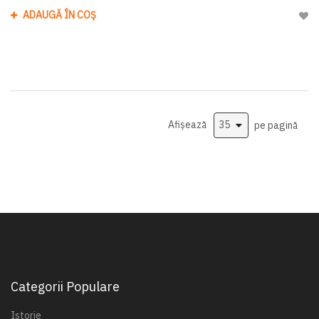
ADAUGĂ ÎN COȘ
Adau
Afișează
pe pagină
Categorii Populare
Istorie