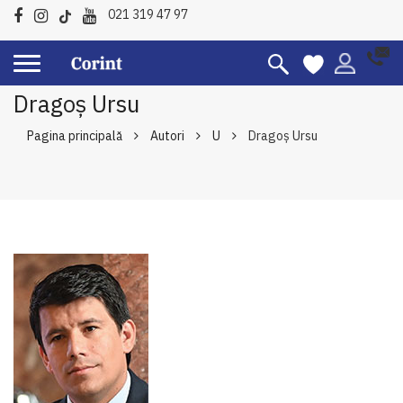
021 319 47 97
Dragoș Ursu
Pagina principală
Autori
U
Dragoș Ursu