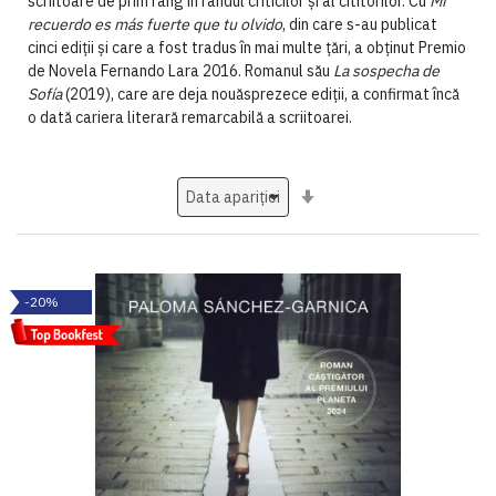
scriitoare de prim rang în rândul criticilor și al cititorilor. Cu
Mi
recuerdo es más fuerte que tu olvido
, din care s-au publicat
cinci ediții și care a fost tradus în mai multe țări, a obținut Premio
de Novela Fernando Lara 2016. Romanul său
La sospecha de
Sofía
(2019), care are deja nouăsprezece ediții, a confirmat încă
o dată cariera literară remarcabilă a scriitoarei.
Setati
ascendent
-20%