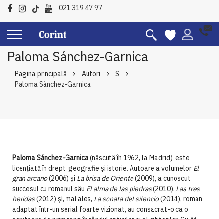
021 319 47 97
Paloma Sánchez-Garnica
Pagina principală
Autori
S
Paloma Sánchez-Garnica
Paloma Sánchez-Garnica
(născută în 1962, la Madrid) este
licențiată în drept, geografie și istorie. Autoare a volumelor
El
gran arcano
(2006) și
La brisa de Oriente
(2009), a cunoscut
succesul cu romanul său
El alma de las piedras
(2010).
Las tres
heridas
(2012) și, mai ales,
La sonata del silencio
(2014), roman
adaptat într-un serial foarte vizionat, au consacrat-o ca o