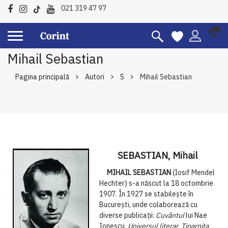
021 319 47 97
Mihail Sebastian
Pagina principală
Autori
S
Mihail Sebastian
SEBASTIAN, Mihail
MIHAIL SEBASTIAN
(Iosif Mendel
Hechter) s-a născut la 18 octombrie
1907. În 1927 se stabilește în
București, unde colaborează cu
diverse publicații:
Cuvântul
lui Nae
Ionescu,
Universul literar, Tiparnița