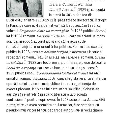
literară, Cuvântul, România
literară, Azi
etc. În 1929 își ia licența
în drept la Universitatea din
București, iar între 1930-1931 își pregătește doctoratul în drept
la Paris, pe care nu-l va definitiva însă. Debutează în 1932, cu
volumul
Fragmente dintr-un carnet găsit
. În 1933 publică
Femei
,
iar în 1934 romanul
De două mii de ani...
, care va stârni un imens
scandal în epocă, autorul ajungând să fie acuzat de
reprezentanții tuturor orientărilor politice. Pentru a se explica,
publică în 1935
Cum am devenit huligan
, o adevărată istorie a
receptării romanului său. În același an îi apare și romanul
Orașul
cu salcâmi
. În 1938 are loc premiera primei sale piese de teatru,
Jocul de-a vacanța
, care se va bucura de un uriaș succes. În
1939 publică eseul
Corespondența lui Marcel Proust
, iar anul
următor, romanul
Accidentul
. Din cauza legislației antisemite din
epocă, i se interzice să mai publice, i se retrage licența de
avocat pledant, iar piesa lui este interzisă. Mihail Sebastian
ajunge să se întrețină predând literatura la o școală
confesională pentru copiii evrei. În 1943 scrie piesa
Steaua fără
nume
, care va avea premiera anul următor, fiind semnată cu
pseudonimul Victor Mincu, deoarece autorul nu-și recâștigase